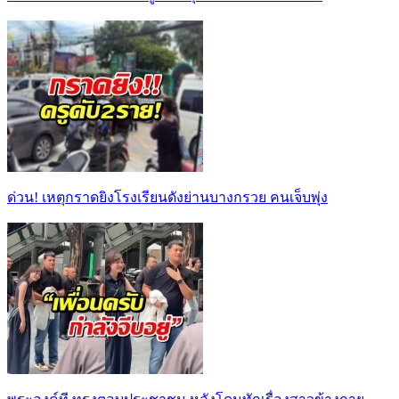
ด่วน! เหตุกราดยิงโรงเรียนดังย่านบางกรวย คนเจ็บพุ่ง