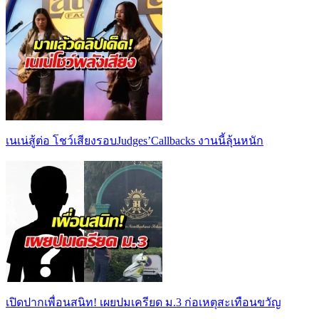
เนเน่สู้ต่อ โชว์เสียงรอบJudges’Callbacks งานนี้ลุ้นหนัก
เปิดปากเพื่อนสนิท! เผยปมเครียด ม.3 ก่อเหตุสะเทือนขวัญ