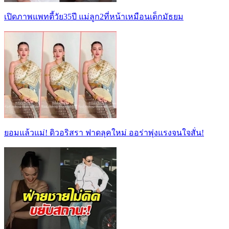
เปิดภาพแพทตี้วัย35ปี แม่ลูก2ที่หน้าเหมือนเด็กมัธยม
ยอมแล้วแม่! ดิวอริสรา ฟาดลุคใหม่ ออร่าพุ่งแรงจนใจสั่น!