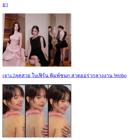
ยา
เจาะ2ลุคสวย ใบเฟิร์น พิมพ์ชนก สาดออร่ากลางงาน Weibo