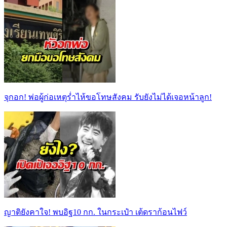
จุกอก! พ่อผู้ก่อเหตุร่ำไห้ขอโทษสังคม รับยังไม่ได้เจอหน้าลูก!
ญาติยังคาใจ! พบอิฐ10 กก. ในกระเป๋า เต้ดราก้อนไฟว์