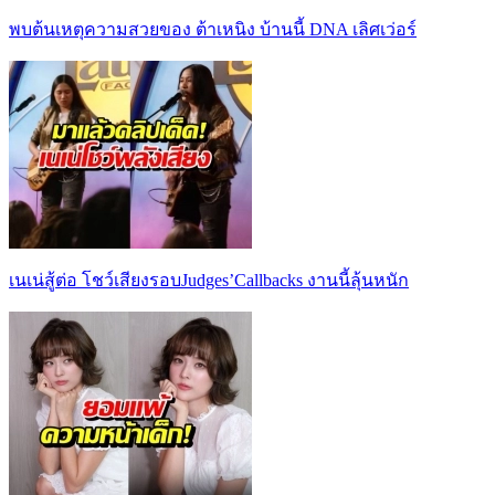
พบต้นเหตุความสวยของ ต้าเหนิง บ้านนี้ DNA เลิศเว่อร์
เนเน่สู้ต่อ โชว์เสียงรอบJudges’Callbacks งานนี้ลุ้นหนัก