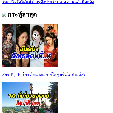
โพสต์ไวรัลไม่แผ่ว! ครูทิ้งประโยคเด็ด อ่านแล้วมีสะดุ้ง
กระทู้ล่าสุด
ส่อง Top 10 ใครคือนางเอก ที่ใส่ชุดจีนได้สวยที่สุด