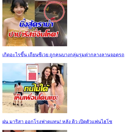
เกิดอะไรขึ้น เถียนซีเวย ถูกคนบางกลุ่มรุมด่ากลางลานจอดรถ
ฝน มาริสา ออกโรงฟาดแทน! หลัง ดิว เปิดตัวแฟนไฮโซ