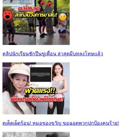
คลิปนักเรียนชักปืนขู่เพื่อน ล่าสุดมีบทลงโทษแล้ว
ดุเด็ดเผ็ดร้อน! หมอของขวัญ ขอฉอดพวกปกป้องคนร้าย!