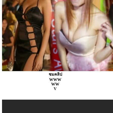
ชมคลิป
WWW
WW
V