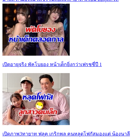
เปิดอายุจริง พัคโบยอง หน้าเด็กยิ่งกว่าเฟรชชี่ปี 1
เปิดภาพ3ทายาท ฟลุค เกริกพล คนหลุดโฟกัสมองแต่ น้องนาลี