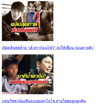
เปิดคลิปสุดท้าย “เต้ ดราก้อนไฟว์” ส่งให้เพื่อน ก่อนหายตัว
แซนวิชพาน้องลีอองเจอเสกโลโซ สายใยพ่อลูกผูกพัน