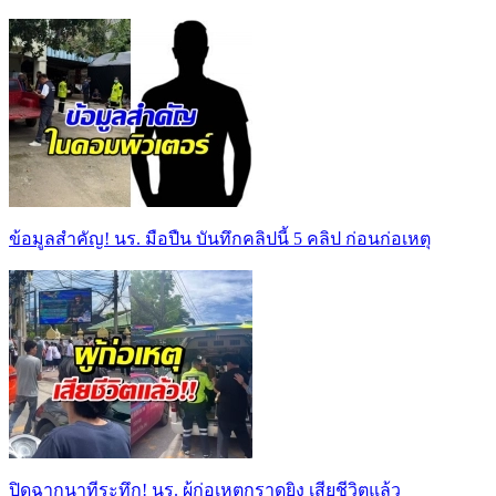
ข้อมูลสำคัญ! นร. มือปืน บันทึกคลิปนี้ 5 คลิป ก่อนก่อเหตุ
ปิดฉากนาทีระทึก! นร. ผู้ก่อเหตุกราดยิง เสียชีวิตแล้ว