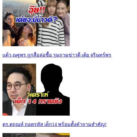
เเต้ว ณฐพร ถูกสื่อล่อซื้อ รุมถามข่าวดี เต้ย จรินทร์พร
ดร.ตฤณห์ ถอดรหัส เด็ก14 พร้อมตั้งคำถามสำคัญ!