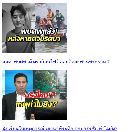
สลด! พบศพ เต้ ดราก้อนไฟว์ ลอยติดสะพานพระราม 7
นักเรียนในเหตุการณ์ เล่านาทีระทึก ตอบกรรชัย ทำไมยิง?