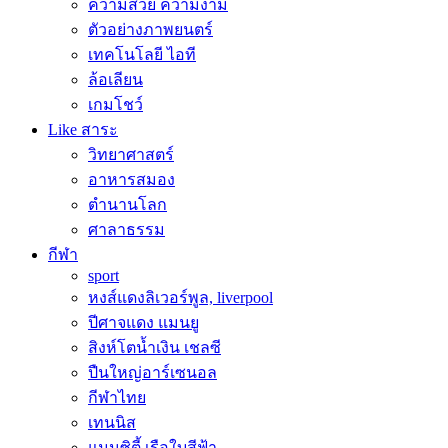
ความสวย ความงาม
ตัวอย่างภาพยนตร์
เทคโนโลยี ไอที
ล้อเลียน
เกมโชว์
Like สาระ
วิทยาศาสตร์
อาหารสมอง
ตำนานโลก
ศาลาธรรม
กีฬา
sport
หงส์แดงลิเวอร์พูล, liverpool
ปีศาจแดง แมนยู
สิงห์โตน้ำเงิน เชลซี
ปืนใหญ่อาร์เซนอล
กีฬาไทย
เทนนิส
แมนซิตี้ เรือใบสีฟ้า