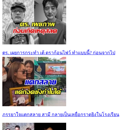
ตร. เผยการกระทำ เต้ ดราก้อนไฟว์ ทำแบบนี้? ก่อนจากไป
ภรรยาใจแตกสลาย สามี กลายเป็นเหยื่อกราดยิงในโรงเรียน