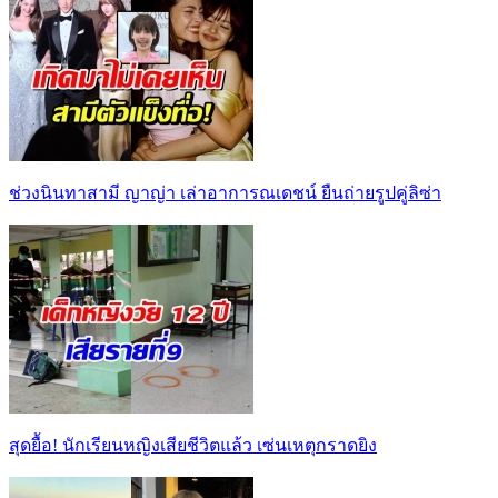
ช่วงนินทาสามี ญาญ่า เล่าอาการณเดชน์ ยืนถ่ายรูปคู่ลิซ่า
สุดยื้อ! นักเรียนหญิงเสียชีวิตแล้ว เซ่นเหตุกราดยิง