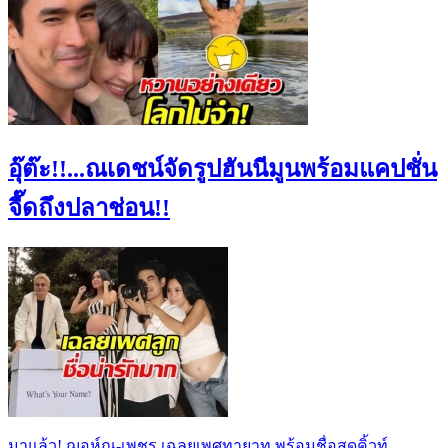
อุ๊ต๊ะ!!...ณเดชน์จัดรูปฮันนีมูนพร้อมแคปชั่น
จี๊ดถึงปลาช่อน!!
มาแล้ว! ฌอห์ณ-เพชร เฉลยเพศทายาท พร้อมชื่อสุดคิ้วท์