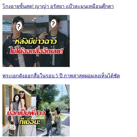
โกงอายุขั้นสุด! ญาญ่า อุรัสยา เเบ๊วละมุนเหมือนตุ๊กตา
พระเอกดังออกสื่อในรอบ 5 ปี ภาพล่าสุดผอมลงเห็นได้ชัด