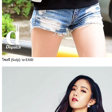
โซลจี (Solji) วง EXID