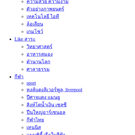
ความสวย ความงาม
ตัวอย่างภาพยนตร์
เทคโนโลยี ไอที
ล้อเลียน
เกมโชว์
Like สาระ
วิทยาศาสตร์
อาหารสมอง
ตำนานโลก
ศาลาธรรม
กีฬา
sport
หงส์แดงลิเวอร์พูล, liverpool
ปีศาจแดง แมนยู
สิงห์โตน้ำเงิน เชลซี
ปืนใหญ่อาร์เซนอล
กีฬาไทย
เทนนิส
แมนซิตี้ เรือใบสีฟ้า